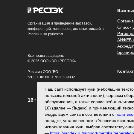
Важны
Организ
Организация и проведение выставок,
Список 
конференций, конгрессов, деловых миссий в
Регистр
России и за рубежом
АЙФЕБ
Аккреди
Брониро
Все права защищены
© 2026 ООО «ВО «РЕСТЭК»
Контак
Реклама ООО "ВО
"РЕСТЭК" ИНН 7838509832
T.: +7 (
Наш сайт использует куки (небольшие текс
E-mail:
b
пользовательской активности), сервисы сбо
16+
обслуживания, а также сервис веб-аналитик
16) (далее — Яндекс) и применяющий техно
владельцем сайта в соответствии с
политико
порядке, установленном в Условиях использ
использования куки, выбрав соответствующи
—
https://yandex.ru/support/metrika/general/op