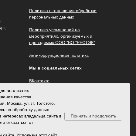
Политика в отношении обработки
персональных данных
Н
рг,
Политика упоминаний на
мероприятиях, организуемых и
проводимых ООО "ВО "РЕСТЭК"
Антикоррупционная политика
Мы в социальных сетях
ВКонтакте
Телеграм
ля анализа их
Телеграм-бот
чшения качества
МАХ
, Москва, ул. Л. Толстого,
Мобильное приложение для айфон
сь на обработку данных
Мобильное приложение для андройд
в интересах владельца сайта в
Принять и продолжить
те отказаться от
 сайта. Используя этот сайт,