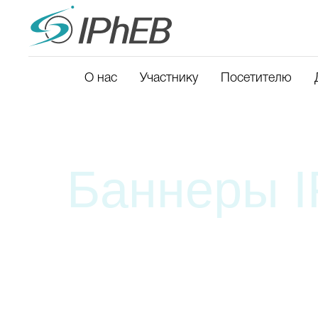
О нас
Участнику
Посетителю
Баннеры IP
Привлекайте посетителей, партн
на свой стенд. Добавьте персона
к письмам, в рассылку, на сайт.