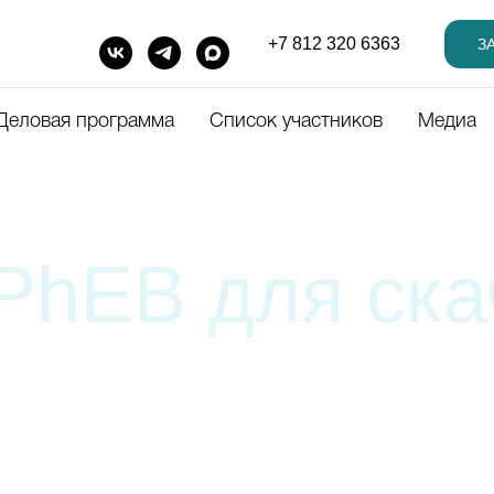
+7 812 320 6363
З
Деловая программа
Список участников
Медиа
hEB для скачи
еров, потенциальных клиентов
лизированный баннер в подпись