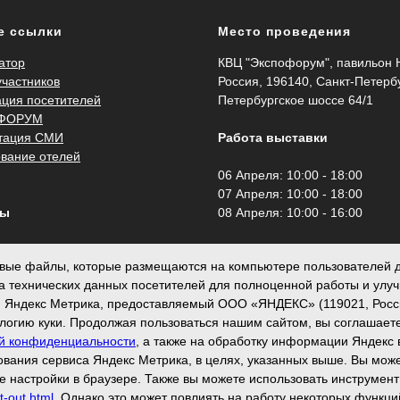
е ссылки
Место проведения
атор
КВЦ "Экспофорум", павильон 
участников
Россия, 196140, Санкт-Петербу
ация посетителей
Петербургское шоссе 64/1
 ФОРУМ
тация СМИ
Работа выставки
вание отелей
06 Апреля: 10:00 - 18:00
07 Апреля: 10:00 - 18:00
ты
08 Апреля: 10:00 - 16:00
812) 320-63-63
товые файлы, которые размещаются на компьютере пользователей д
ystrova@restec.ru
ра технических данных посетителей для полноценной работы и улу
и Яндекс Метрика, предоставляемый ООО «ЯНДЕКС» (119021, Россия
логию куки. Продолжая пользоваться нашим сайтом, вы соглашаете
й конфиденциальности
, а также на обработку информации Яндекс 
ования сервиса Яндекс Метрика, в целях, указанных выше. Вы може
е настройки в браузере. Также вы можете использовать инструмент
t-out.html
. Однако это может повлиять на работу некоторых функций