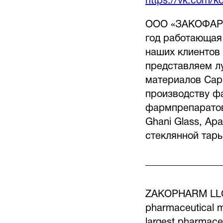
https://vk.com/
ООО «ЗАКОФАРМ»
год работающая
наших клиентов
представляем л
материалов Capri
производству ф
фармпрепаратов
Ghani Glass, Ар
стеклянной тары
ZAKOPHARM LLC i
pharmaceutical m
largest pharmace