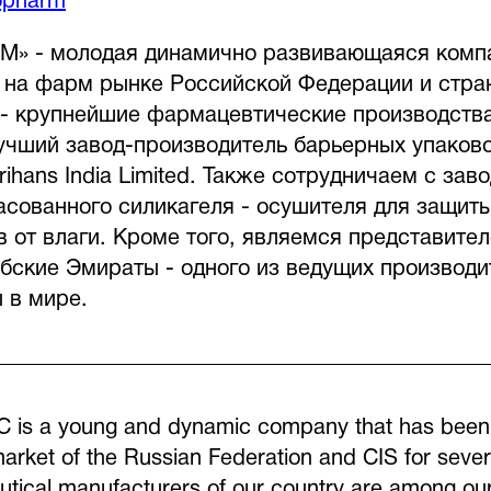
kopharm
 - молодая динамично развивающаяся компа
 на фарм рынке Российской Федерации и стра
 - крупнейшие фармацевтические производств
учший завод-производитель барьерных упаков
hans India Limited. Также сотрудничаем с завод
асованного силикагеля - осушителя для защит
 от влаги. Кроме того, являемся представите
абские Эмираты - одного из ведущих производи
 в мире.
s a young and dynamic company that has been o
arket of the Russian Federation and CIS for sever
utical manufacturers of our country are among our