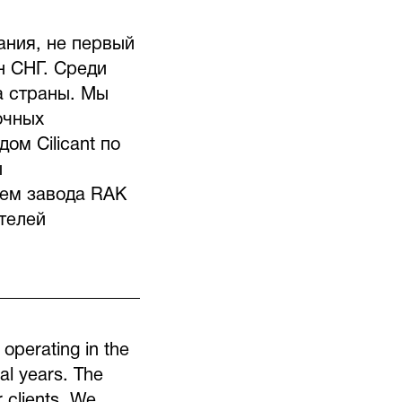
ния, не первый
н СНГ. Среди
а страны. Мы
очных
ом Cilicant по
ы
лем завода RAK
телей
perating in the
al years. The
 clients. We