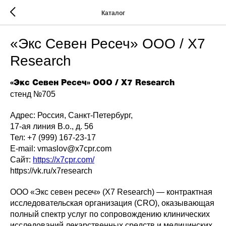
Каталог
«Экс Севен Ресеч» ООО / X7
Research
«Экс Севен Ресеч» ООО / X7 Research
стенд №705
Адрес: Россия, Санкт-Петербург,
17-ая линия В.о., д. 56
Тел: +7 (999) 167-23-17
E-mail: vmaslov@x7cpr.com
Сайт:
https://x7cpr.com/
https://vk.ru/x7research
ООО «Экс севен ресеч» (X7 Research) — контрактная
исследовательская организация (CRO), оказывающая
полный спектр услуг по сопровождению клинических
исследований лекарственных средств и медицинских